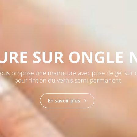
BEAUTÉ DES PIED
vec vernis à ongle semi-permanent dans l’institut
vigneux sur seine dans l’Essonnes
En savoir plus