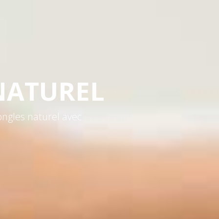
S
 de beauté awanails