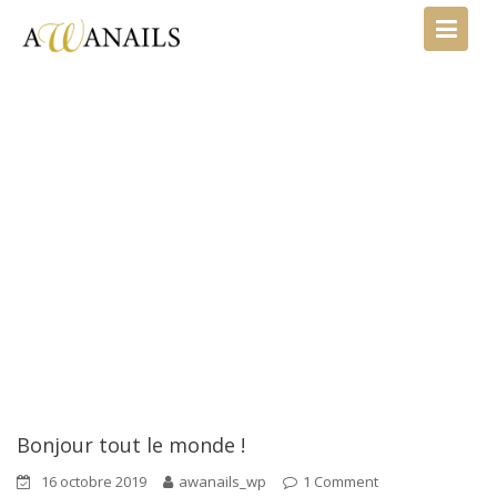
Skip
to
content
Blog
Bonjour tout le monde !
16 octobre 2019
awanails_wp
1 Comment